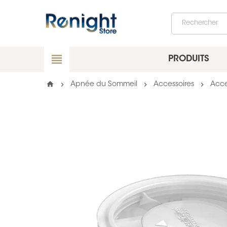
view_headline
PRODUITS
home
chevron_right
chevron_right
chevron_right
Apnée du Sommeil
Accessoires
Acce