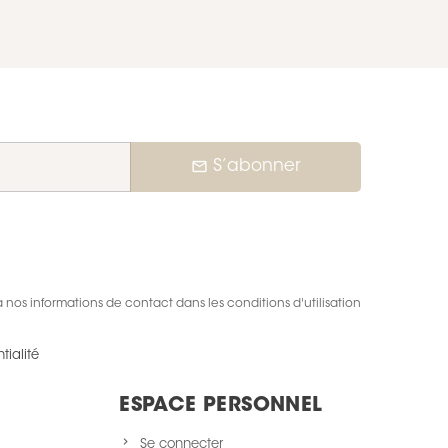
mail_outline
S’abonner
nos informations de contact dans les conditions d'utilisation
tialité
ESPACE PERSONNEL
Se connecter