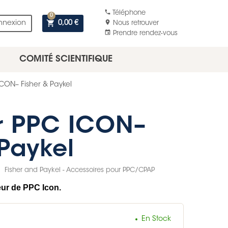
phone
Téléphone
0
shopping_cart
location_on
nnexion
0,00 €
Nous retrouver
event
Prendre rendez-vous
COMITÉ SCIENTIFIQUE
ICON– Fisher & Paykel
r PPC ICON–
 Paykel
Fisher and Paykel - Accessoires pour PPC/CPAP
eur de PPC Icon.
En Stock