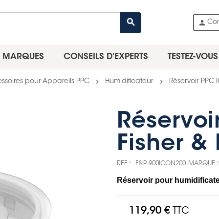
search
person
Co
MARQUES
CONSEILS D'EXPERTS
TESTEZ-VOUS
chevron_right
chevron_right
ssoires pour Appareils PPC
Humidificateur
Réservoir PPC 
Réservoi
Fisher &
REF :
F&P 900ICON200
MARQUE :
Réservoir pour humidificat
119,90 €
TTC