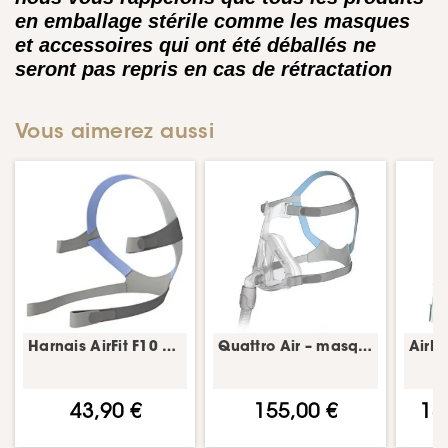
en emballage stérile comme les masques
et accessoires qui ont été déballés ne
seront pas repris en cas de rétractation
Vous aimerez aussi
Harnais AirFit F10 – harnais masque CPAP – ResMed
Quattro Air – masque narinaire PPC – ResMed
43,90 €
155,00 €
13