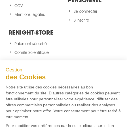
PERSONNEL
CGV
Se connecter
Mentions légales
S'inscrire
RENIGHT-STORE
Paiement sécurisé
Comité Scientifique
A propos
Gestion
Nouveaux produits
des Cookies
sitemap
Notre site utilise des cookies nécessaires au bon
NOUS SUIVRE
fonctionnement du site. D’autres catégories de cookies peuvent
être utilisées pour personnaliser votre expérience, diffuser des
Facebook
Twitter
Instagram
offres commerciales personnalisées ou réaliser des analyses
pour optimiser notre offre. Votre consentement peut être retiré à
tout moment.
FLUX RSS
Pour modifier vos préférences par la suite, cliquez sur le lien