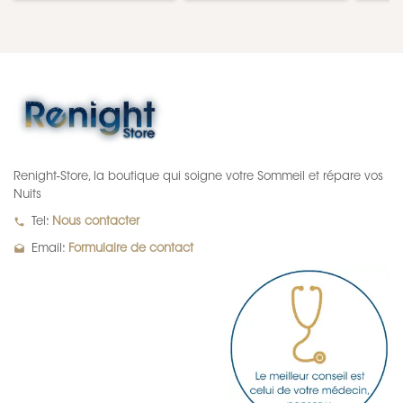
Renight-Store, la boutique qui soigne votre Sommeil et répare vos
Nuits
local_phone
Tel:
Nous contacter
drafts
Email:
Formulaire de contact