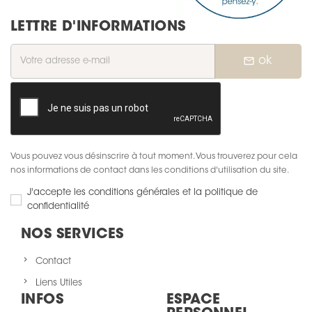
LETTRE D'INFORMATIONS
mail_outline
ok
Vous pouvez vous désinscrire à tout moment. Vous trouverez pour cela
nos informations de contact dans les conditions d'utilisation du site.
J'accepte les conditions générales et la politique de
confidentialité
NOS SERVICES
Contact
Liens Utiles
INFOS
ESPACE