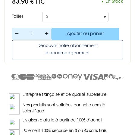
83,90 €
TTC
En Stock
Tailles
remove
add
Ajouter au panier
Découvrir notre abonnement
d'accompagnement
Entreprise française et de qualité supérieure
Nos produits sont validées par notre comité
scientifique
Livraison gratuite à partir de 100€ d’achat
Paiement 100% sécurisé en 3 ou 4x sans frais