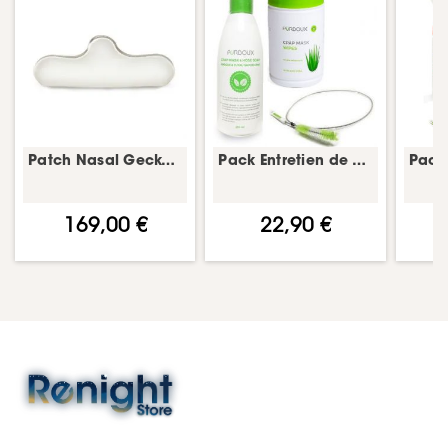
Patch Nasal Gecko pack 10 pièces – patch nasal anti-irritation– ResMed
Pack Entretien de votre équipement PPC – Aloe vera – kit nettoyage PPC/CPAP
169,00 €
22,90 €