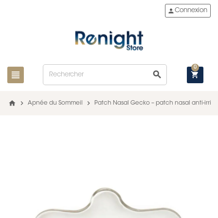
person
Connexion
0
view_headline
search
shopping_cart
home
chevron_right
chevron_right
Apnée du Sommeil
Patch Nasal Gecko – patch nasal anti-irrit