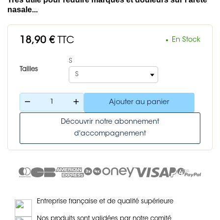
nasale...
18,90 €
TTC
En Stock
S
Tailles
remove
add
Ajouter au panier
Découvrir notre abonnement
d'accompagnement
Entreprise française et de qualité supérieure
Nos produits sont validées par notre comité