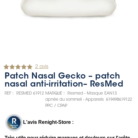
2 avis
Patch Nasal Gecko – patch
nasal anti-irritation– ResMed
REF :
RESMED 61912
MARQUE :
Resmed - Masque
EAN13
apnée du sommeil - Appareils
619498619122
PPC / CPAP
L'avis Renight-Store :
Très utile pour réduire marques et douleurs sur l'arête