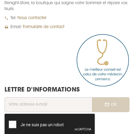
Renight-Store, la boutique qui soigne votre Sommeil et répare vos
Nuits
local_phone
Tel:
Nous contacter
drafts
Email:
Formulaire de contact
LETTRE D'INFORMATIONS
mail_outline
ok