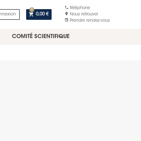
phone
Téléphone
0
shopping_cart
location_on
nnexion
0,00 €
Nous retrouver
event
Prendre rendez-vous
COMITÉ SCIENTIFIQUE