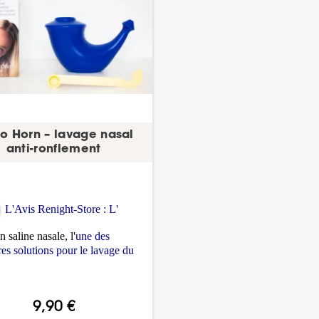
o Horn – lavage nasal
anti-ronflement
L'Avis Renight-Store : L'
on saline nasale, l'
une des
res solutions pour le lavage du
9,90 €