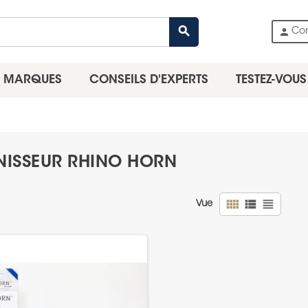
search
person
Co
MARQUES
CONSEILS D'EXPERTS
TESTEZ-VOUS
RNISSEUR RHINO HORN
view_comfy
view_list
view_headline
Vue