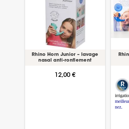
Rhino Horn Junior – lavage
Rhin
nasal anti-ronflement
12,00 €
irrigati
meilleu
nez.