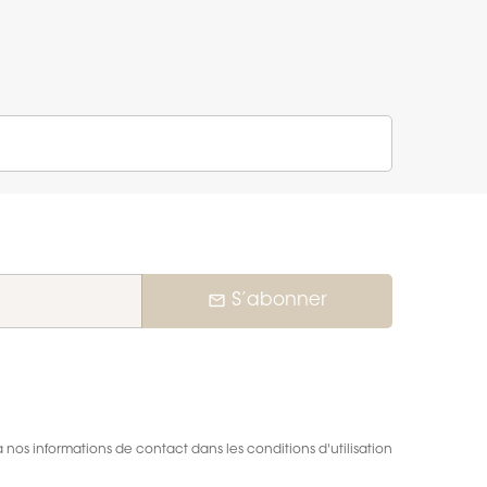
mail_outline
S’abonner
nos informations de contact dans les conditions d'utilisation