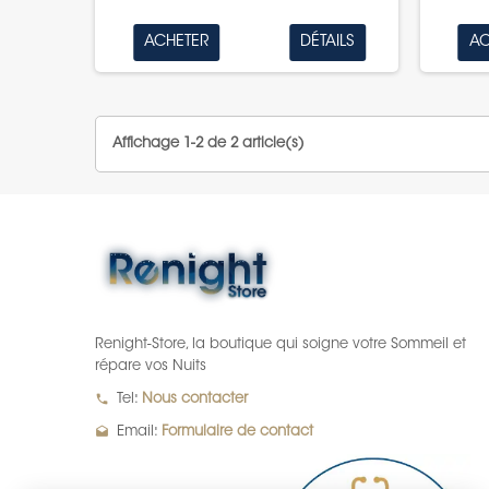
ACHETER
DÉTAILS
AC
Affichage 1-2 de 2 article(s)
Renight-Store, la boutique qui soigne votre Sommeil et
répare vos Nuits
local_phone
Tel:
Nous contacter
drafts
Email:
Formulaire de contact