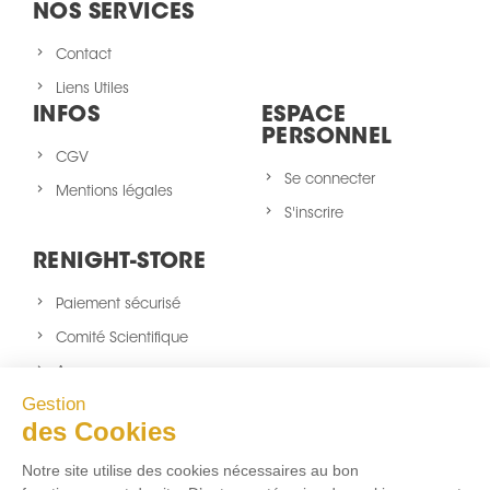
NOS SERVICES
Contact
Liens Utiles
INFOS
ESPACE
PERSONNEL
CGV
Se connecter
Mentions légales
S'inscrire
RENIGHT-STORE
Paiement sécurisé
Comité Scientifique
A propos
Gestion
Nouveaux produits
des Cookies
sitemap
Notre site utilise des cookies nécessaires au bon
NOUS SUIVRE