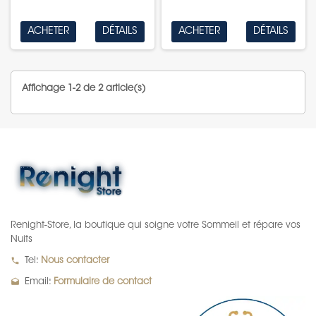
ACHETER
DÉTAILS
ACHETER
DÉTAILS
Affichage 1-2 de 2 article(s)
Renight-Store, la boutique qui soigne votre Sommeil et répare vos
Nuits
local_phone
Tel:
Nous contacter
drafts
Email:
Formulaire de contact