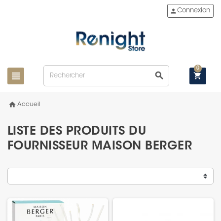
person
Connexion
0
view_headline
search
shopping_cart
home
Accueil
LISTE DES PRODUITS DU
FOURNISSEUR MAISON BERGER