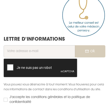
LETTRE D'INFORMATIONS
mail_outline
ok
Vous pouvez vous désinscrire à tout moment. Vous trouverez pour cela
nos informations de contact dans les conditions d'utilisation du site.
J'accepte les conditions générales et la politique de
confidentialité