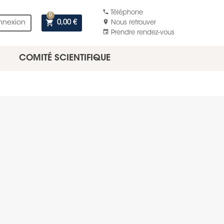
phone
Téléphone
0
shopping_cart
location_on
nnexion
0,00 €
Nous retrouver
event
Prendre rendez-vous
COMITÉ SCIENTIFIQUE