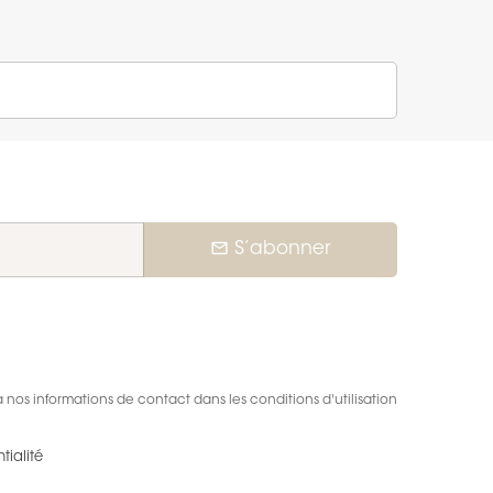
mail_outline
S’abonner
nos informations de contact dans les conditions d'utilisation
tialité