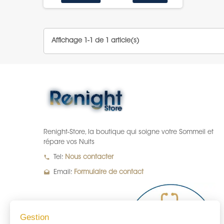
Affichage 1-1 de 1 article(s)
Renight-Store, la boutique qui soigne votre Sommeil et
répare vos Nuits
local_phone
Tel:
Nous contacter
drafts
Email:
Formulaire de contact
Gestion