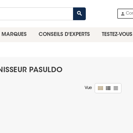
search
person
Co
MARQUES
CONSEILS D'EXPERTS
TESTEZ-VOUS
RNISSEUR PASULDO
view_comfy
view_list
view_headline
Vue