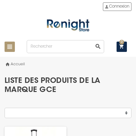
person
Connexion
0
view_headline
search
shopping_cart
home
Accueil
LISTE DES PRODUITS DE LA
MARQUE GCE