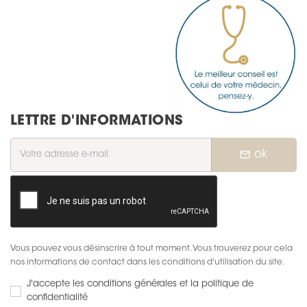
LETTRE D'INFORMATIONS
mail_outline
ok
Vous pouvez vous désinscrire à tout moment. Vous trouverez pour cela
nos informations de contact dans les conditions d'utilisation du site.
J'accepte les conditions générales et la politique de
confidentialité