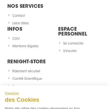
NOS SERVICES
Contact
Liens Utiles
INFOS
ESPACE
PERSONNEL
CGV
Se connecter
Mentions légales
S'inscrire
RENIGHT-STORE
Paiement sécurisé
Comité Scientifique
A propos
Gestion
Nouveaux produits
des Cookies
sitemap
Notre site utilise des cookies nécessaires au bon