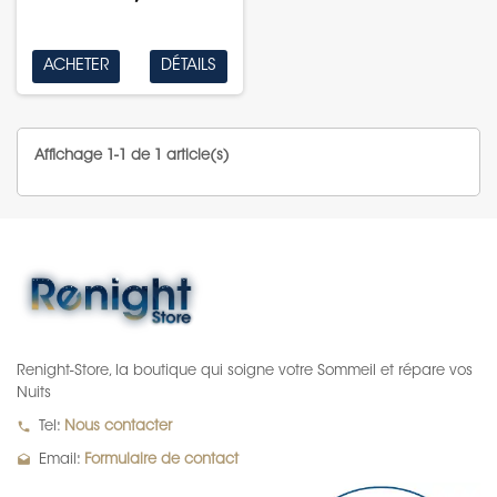
ACHETER
DÉTAILS
Affichage 1-1 de 1 article(s)
Renight-Store, la boutique qui soigne votre Sommeil et répare vos
Nuits
local_phone
Tel:
Nous contacter
drafts
Email:
Formulaire de contact