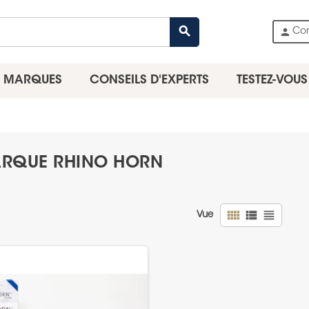
search
person
Co
MARQUES
CONSEILS D'EXPERTS
TESTEZ-VOUS
MARQUE RHINO HORN
view_comfy
view_list
view_headline
Vue