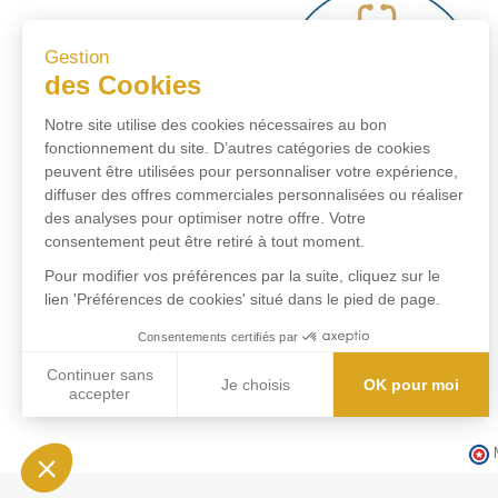
Gestion
des Cookies
Notre site utilise des cookies nécessaires au bon
fonctionnement du site. D’autres catégories de cookies
peuvent être utilisées pour personnaliser votre expérience,
diffuser des offres commerciales personnalisées ou réaliser
des analyses pour optimiser notre offre. Votre
consentement peut être retiré à tout moment.
Pour modifier vos préférences par la suite, cliquez sur le
lien 'Préférences de cookies' situé dans le pied de page.
Consentements certifiés par
Continuer sans
Je choisis
OK pour moi
accepter
Axeptio consent
Plateforme de Gestion du Consentement : Personnalisez vos Options
Notre plateforme vous permet d'adapter et de gérer vos paramètres de conf