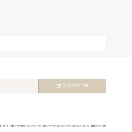
mail_outline
S’abonner
nos informations de contact dans les conditions d'utilisation