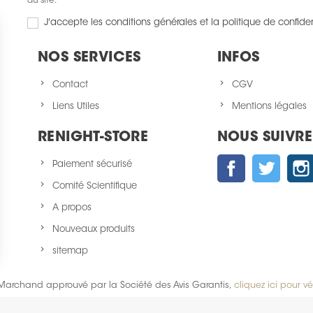
du site.
J'accepte les conditions générales et la politique de confiden
NOS SERVICES
INFOS
Contact
CGV
Liens Utiles
Mentions légales
RENIGHT-STORE
NOUS SUIVRE
Facebook
Twitter
Paiement sécurisé
Comité Scientifique
A propos
Nouveaux produits
sitemap
Marchand approuvé par la Société des Avis Garantis,
cliquez ici pour vér
identialité, en garantissant la conformité avec les réglementations. Personn