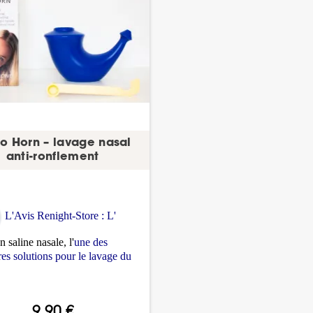
o Horn – lavage nasal
anti-ronflement
L'Avis Renight-Store : L'
on saline nasale, l'
une des
res solutions pour le lavage du
9,90 €