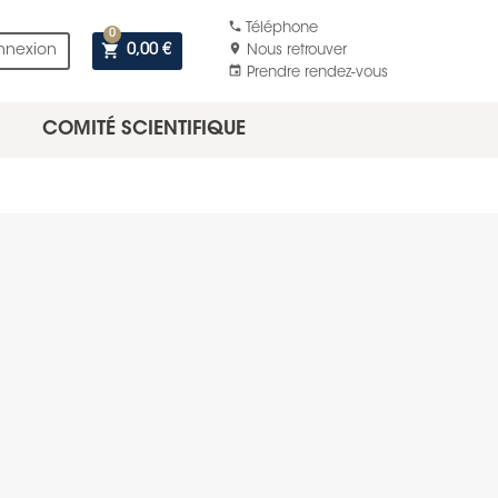
phone
Téléphone
0
shopping_cart
location_on
nnexion
0,00 €
Nous retrouver
event
Prendre rendez-vous
COMITÉ SCIENTIFIQUE