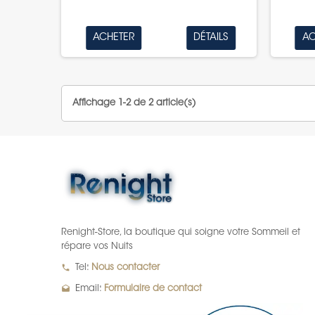
ACHETER
DÉTAILS
AC
Affichage 1-2 de 2 article(s)
Renight-Store, la boutique qui soigne votre Sommeil et
répare vos Nuits
local_phone
Tel:
Nous contacter
drafts
Email:
Formulaire de contact