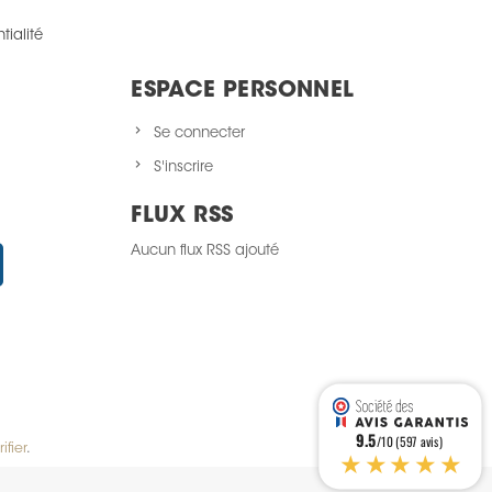
tialité
ESPACE PERSONNEL
Se connecter
S'inscrire
FLUX RSS
Aucun flux RSS ajouté
Instagram
9.5
/10 (597 avis)
ifier
.
★★★★★
alisez vos préférences pour contrôler la manière dont vos informations sont m