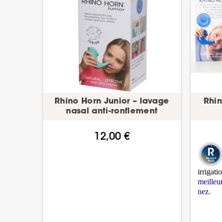
Rhino Horn Junior – lavage
Rhin
nasal anti-ronflement
12,00 €
irrigati
meilleu
nez.