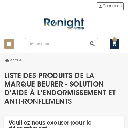
person
Connexion
0
view_headline
search
shopping_cart
home
Accueil
LISTE DES PRODUITS DE LA
MARQUE BEURER - SOLUTION
D'AIDE À L'ENDORMISSEMENT ET
ANTI-RONFLEMENTS
Veuillez nous excuser pour le