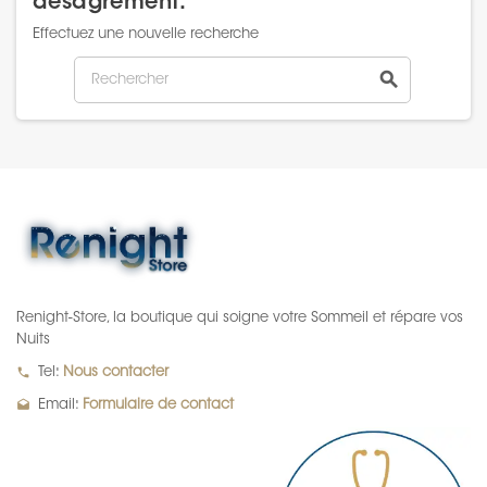
désagrément.
Effectuez une nouvelle recherche
search
Renight-Store, la boutique qui soigne votre Sommeil et répare vos
Nuits
local_phone
Tel:
Nous contacter
drafts
Email:
Formulaire de contact