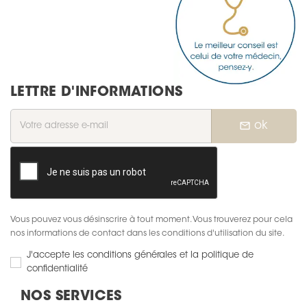
LETTRE D'INFORMATIONS
mail_outline
ok
Vous pouvez vous désinscrire à tout moment. Vous trouverez pour cela
nos informations de contact dans les conditions d'utilisation du site.
J'accepte les conditions générales et la politique de
confidentialité
NOS SERVICES