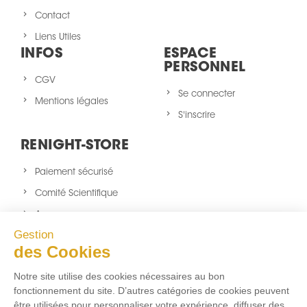
Contact
Liens Utiles
INFOS
ESPACE
PERSONNEL
CGV
Se connecter
Mentions légales
S'inscrire
RENIGHT-STORE
Paiement sécurisé
Comité Scientifique
A propos
Gestion
Nouveaux produits
des Cookies
sitemap
Notre site utilise des cookies nécessaires au bon
NOUS SUIVRE
fonctionnement du site. D’autres catégories de cookies peuvent
être utilisées pour personnaliser votre expérience, diffuser des