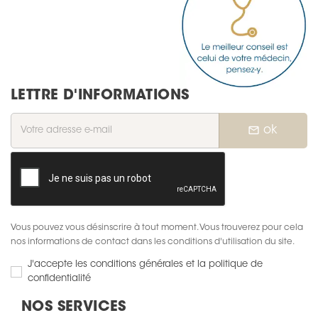
LETTRE D'INFORMATIONS
mail_outline
ok
Vous pouvez vous désinscrire à tout moment. Vous trouverez pour cela
nos informations de contact dans les conditions d'utilisation du site.
J'accepte les conditions générales et la politique de
confidentialité
NOS SERVICES