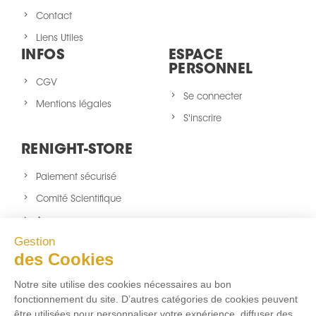
Contact
Liens Utiles
INFOS
ESPACE
PERSONNEL
CGV
Se connecter
Mentions légales
S'inscrire
RENIGHT-STORE
Paiement sécurisé
Comité Scientifique
A propos
Gestion
Nouveaux produits
des Cookies
sitemap
Notre site utilise des cookies nécessaires au bon
NOUS SUIVRE
fonctionnement du site. D’autres catégories de cookies peuvent
être utilisées pour personnaliser votre expérience, diffuser des