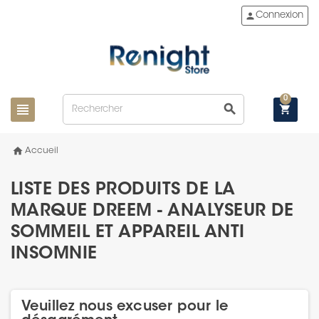
person
Connexion
0
view_headline
search
shopping_cart
home
Accueil
LISTE DES PRODUITS DE LA
MARQUE DREEM - ANALYSEUR DE
SOMMEIL ET APPAREIL ANTI
INSOMNIE
Veuillez nous excuser pour le