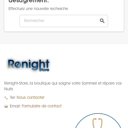
désagrément.
Effectuez une nouvelle recherche
search
Renight-Store, la boutique qui soigne votre Sommeil et répare vos
Nuits
local_phone
Tel:
Nous contacter
drafts
Email:
Formulaire de contact