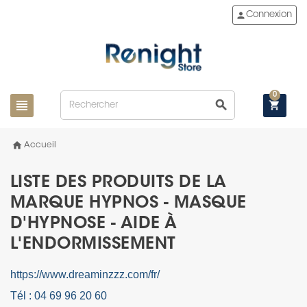
person
Connexion
0
view_headline
search
shopping_cart
home
Accueil
LISTE DES PRODUITS DE LA
MARQUE HYPNOS - MASQUE
D'HYPNOSE - AIDE À
L'ENDORMISSEMENT
https://www.dreaminzzz.com/fr/
Tél : 04 69 96 20 60