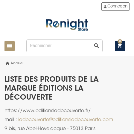
person
Connexion
0
view_headline
search
shopping_cart
home
Accueil
LISTE DES PRODUITS DE LA
MARQUE ÉDITIONS LA
DÉCOUVERTE
https://www.editionsladecouverte.fr/
mail :
ladecouverte@editionsladecouverte.com
9 bis, rue Abel-Hovelacque - 75013 Paris