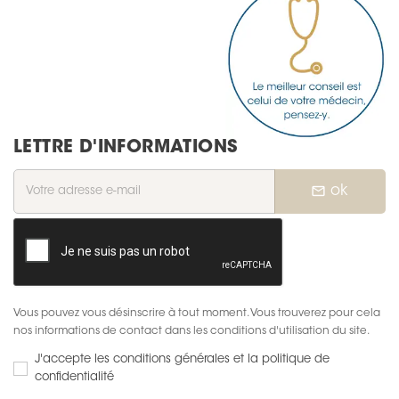
LETTRE D'INFORMATIONS
mail_outline
ok
Vous pouvez vous désinscrire à tout moment. Vous trouverez pour cela
nos informations de contact dans les conditions d'utilisation du site.
J'accepte les conditions générales et la politique de
confidentialité