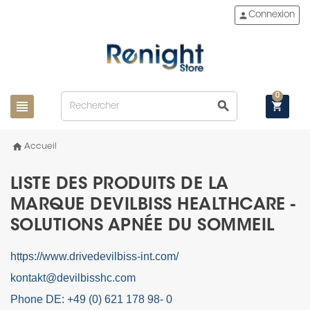
person
Connexion
0
view_headline
search
shopping_cart
home
Accueil
LISTE DES PRODUITS DE LA
MARQUE DEVILBISS HEALTHCARE -
SOLUTIONS APNÉE DU SOMMEIL
https://www.drivedevilbiss-int.com/
kontakt@devilbisshc.com
Phone DE: +49 (0) 621 178 98- 0