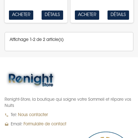
ACHETER
DÉTAILS
ACHETER
DÉTAILS
Affichage 1-2 de 2 article(s)
Renight-Store, la boutique qui soigne votre Sommeil et répare vos
Nuits
local_phone
Tel:
Nous contacter
drafts
Email:
Formulaire de contact